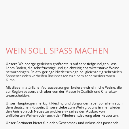
WEIN SOLL SPASS MACHEN
Unsere Wein­berge gedeihen größten­teils auf sehr tief­gründigen Löss-
Lehm Böden, die sehr fruchtige und gleich­zeitig charakter­starke Weine
hervor­bringen. Relativ geringe Nieder­schläge bei gleich­zeitig sehr vielen
Sonnen­stunden verhelfen Rhein­hessen zu einem sehr mediter­ranen
Klima.
Mit diesen natür­lichen Voraus­setzungen kreieren wir ehrliche Weine, die
zur Region passen, sich aber von der Masse in Qualität und Charakter
unter­scheiden.
Unser Haupt­augen­merk gilt Riesling und Burgunder, aber vor allem auch
dem deutschen Rotwein. Unsere Liebe zum Wein gibt uns immer wieder
den Antrieb auch Neues zu probieren – sei es den Ausbau von
unfil­trierten Weinen oder auch der Wieder­entdeckung alter Reb­sorten.
Unser Sorti­ment bietet für jeden Geschmack und Anlass das passende.