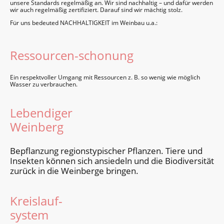
unsere Standards regelmäßig an. Wir sind nach­haltig – und dafür werden
wir auch regelmäßig zertifiziert. Darauf sind wir mäch­tig stolz.
Für uns bedeuted NACHHALTIGKEIT im Weinbau u.a.:
Ressourcen-schonung
Ein respektvoller Umgang mit Ressour­cen z. B. so wenig wie möglich
Wasser zu ver­brauchen.
Lebendiger
Weinberg
Bepflan­zung regions­typischer Pflanzen. Tiere und
Insek­ten können sich ansie­deln und die Bio­diversi­tät
zurück in die Wein­berge bringen.
Kreislauf-
system