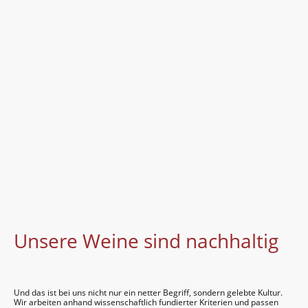
nach­halti­gen Wein zu produ­zieren und stetig unsere
Prozesse darauf zu prüfen. Dabei geht es nicht nur
um die Arbeit im Wein­berg, sondern Nach­haltig­keit
betrifft ganz viele Bereiche.
Unsere Weine sind nachhaltig
Und das ist bei uns nicht nur ein netter Begriff, son­dern ge­lebte Kul­tur.
Wir arbeiten anhand wissenschaftlich fundierter Kriterien und passen