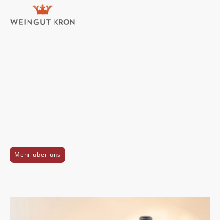
Willkommen im
WEINGUT KRON
Weingenuss pur! Wir erzeugen nachhaltige
Weine von besonderer Qualität mit ganz viel
Herzblut in Rheinhessen.
Jeder Schluck - ein Genuss.
Mehr über uns