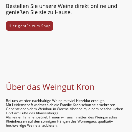
Bestellen Sie unsere Weine direkt online und
genießen Sie sie zu Hause.
Hier geht`s zum Shop
Über das Weingut Kron
Bei uns werden nach­halti­ge Weine mit viel Herz­blut erzeugt.
Mit Leiden­schaft widmet sich die Familie Kron schon seit mehreren
Gene­rationen dem Wein­bau in Worms-Aben­heim, einem beschau­lichen
Dorf am Fuße des Klausen­bergs.
Als reiner Familien­betrieb freuen wir uns in­mitten des Wein­paradies
Rhein­hessen auf den sonnigen Hängen des Wonne­gaus quali­tativ
hoch­wertige Weine anzu­bieten.